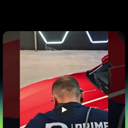
medier.
Branche:
Detailing
Lokation:
Skanderborg, Danmark
Dato:
Juni 2026