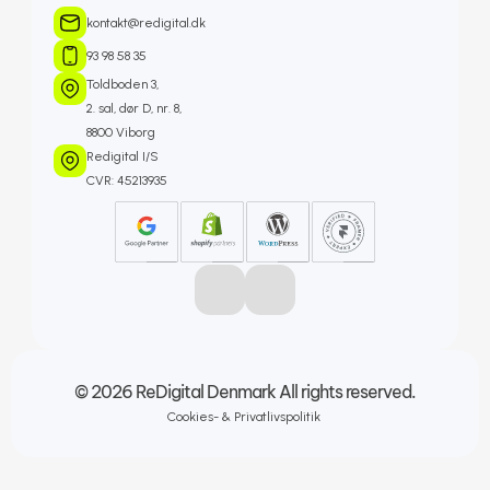
kontakt@redigital.dk
93 98 58 35 
Toldboden 3, 
2. sal, dør D, nr. 8, 
8800 Viborg
Redigital I/S
CVR: 45213935
© 2026 ReDigital Denmark All rights reserved.
Cookies- & Privatlivspolitik 