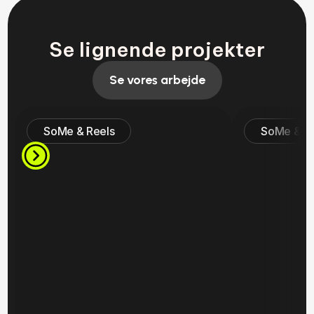
Se lignende projekter
Se vores arbejde
SoMe & Reels
SoMe & R