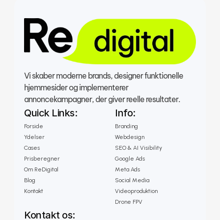
Vi skaber moderne brands, designer funktionelle 
hjemmesider og implementerer 
annoncekampagner, der giver reelle resultater.
Quick Links:
Info:
Forside
Branding
Ydelser
Webdesign
Cases
SEO & AI Visibility
Prisberegner
Google Ads
Om ReDigital
Meta Ads
Blog
Social Media
Kontakt
Videoproduktion
Drone FPV
Kontakt os: