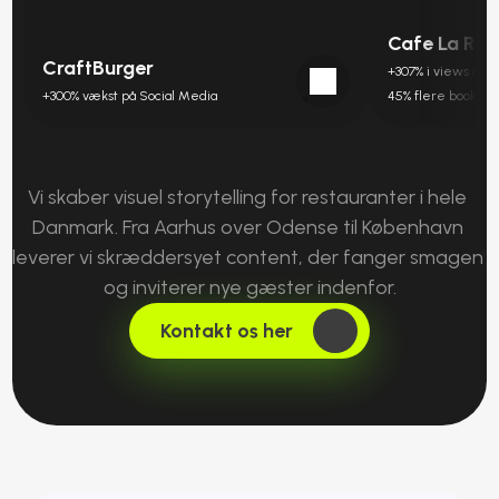
Cafe La Ros
CraftBurger
+307% i views og tr
+300% vækst på Social Media 
45% flere booket 
Vi skaber visuel storytelling for restauranter i hele 
Danmark. Fra Aarhus over Odense til København 
leverer vi skræddersyet content, der fanger smagen 
og inviterer nye gæster indenfor.
Kontakt os her