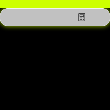
Få en gratis SEO & videoanalyse af din hjemmeside elle
Detailingstudie Skanderborg: 
FPV-dronefilm og AI-effekter til 
SoMe-content
Målet var at skabe en dynamisk og moderne 
videopræsentation af et detailingstudie i 
Skanderborg. Produktionen omfattede en FPV-
dronefilm, der viste lokalerne, arbejdsprocessen og 
stemningen i studiet fra et energisk perspektiv. 
Derudover producerede vi to Instagram Reels, hvor 
AI-effekter blev brugt til at skabe mere 
iøjnefaldende og engagerende content til sociale 