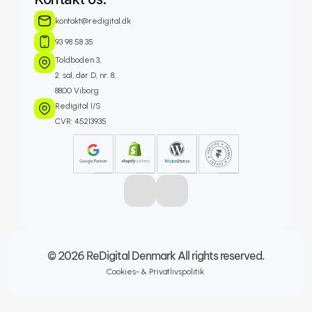
kontakt@redigital.dk
93 98 58 35 
Toldboden 3, 
2. sal, dør D, nr. 8, 
8800 Viborg
Redigital I/S
CVR: 45213935
© 2026 ReDigital Denmark All rights reserved.
Cookies- & Privatlivspolitik 