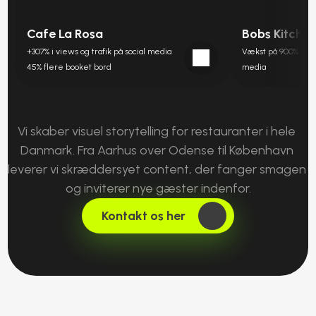
Cafe La Rosa
Bobs Kitche
+307% i views og trafik på social media 
Vækst på 900% helt 
45% flere booket bord
media 
Vi skaber visuel storytelling for restauranter i hele 
Danmark. Fra Aarhus over Odense til København 
leverer vi skræddersyet content, der fanger smagen 
og inviterer nye gæster indenfor.
Kontakt os her