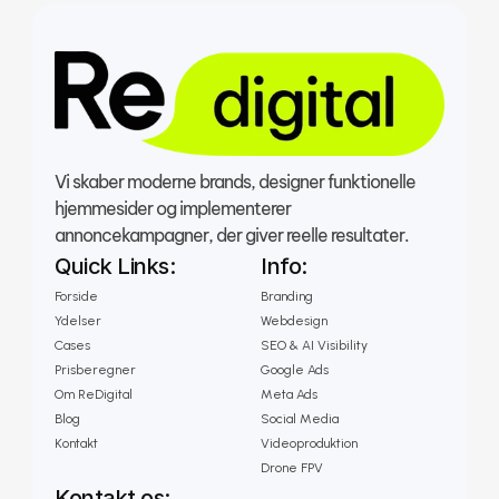
Vi skaber moderne brands, designer funktionelle 
hjemmesider og implementerer 
annoncekampagner, der giver reelle resultater.
Quick Links:
Info:
Forside
Branding
Ydelser
Webdesign
Cases
SEO & AI Visibility
Prisberegner
Google Ads
Om ReDigital
Meta Ads
Blog
Social Media
Kontakt
Videoproduktion
Drone FPV
Kontakt os: