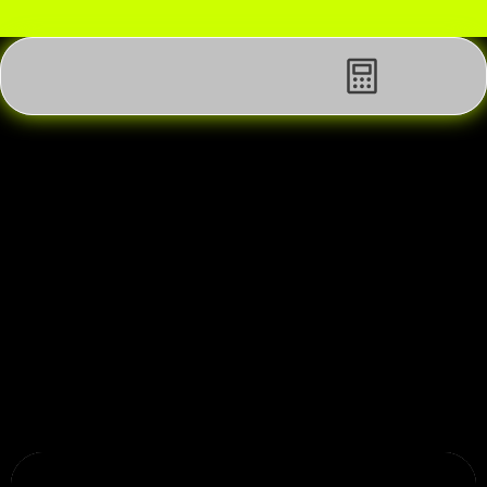
Få en gratis SEO & videoanalyse af din hjemmeside elle
Café Bopa – Video Content & 
Social Media
Formålet med samarbejdet var at styrke Café Bopas 
visuelle identitet online og skabe mere engagement på 
sociale medier gennem professionelt video content og 
strategisk SoMe-opsætning – uden at gå på 
kompromis med stedets historie og sjæl.
Branche:
Restaurant
Lokation:
København(Østerbro)
Dato:
December 2025