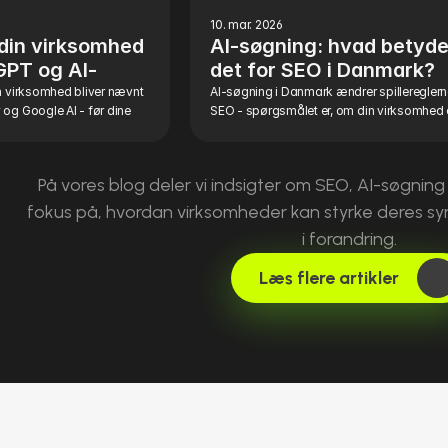
10. mar. 2026
din virksomhed 
AI-søgning: hvad betyder
GPT og AI-
det for SEO i Danmark?
nmark
n virksomhed bliver nævnt 
AI-søgning i Danmark ændrer spillereglerne
og Google AI - før dine 
SEO - spørgsmålet er, om din virksomhed e
På vores blog deler vi indsigter om SEO, AI-søgning
fokus på, hvordan virksomheder kan styrke deres synli
i forandring.
Læs flere artikler