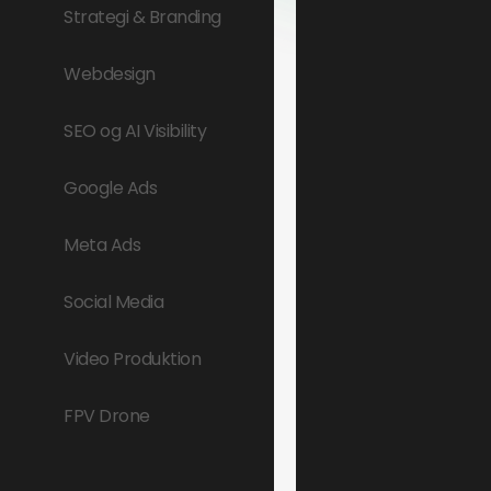
Strategi & Branding
Webdesign
SEO og AI Visibility
Google Ads
Meta Ads
Social Media
Video Produktion
FPV Drone