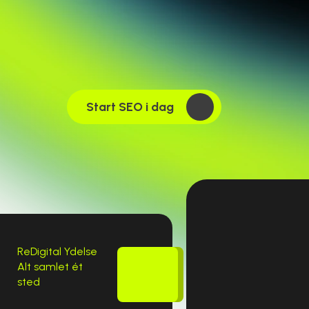
Start SEO i dag
ReDigital Ydelse
Alt samlet ét 
SEO
sted