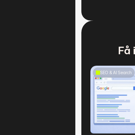
Få 
SEO & AI Search