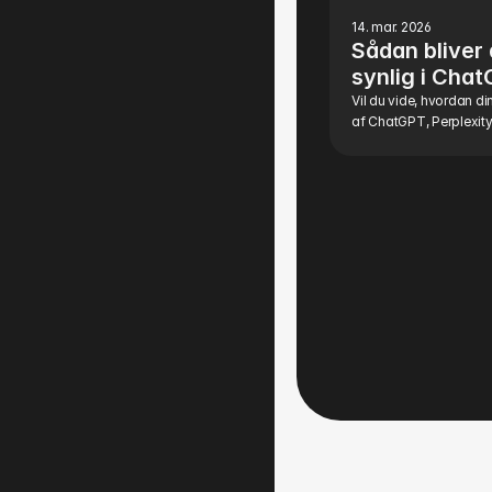
14. mar. 2026
Sådan bliver 
synlig i Chat
søgning i Da
Vil du vide, hvordan di
af ChatGPT, Perplexity 
konkurrenter gør det?