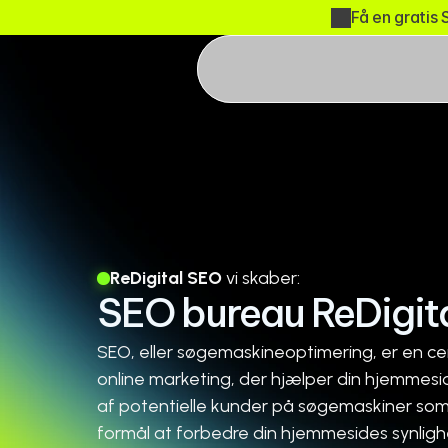
Få en gratis 
ReDigital SEO 
vi skaber:
SEO bureau ReDigit
SEO, eller søgemaskineoptimering, er en centr
online marketing, der hjælper din hjemmesi
af potentielle kunder på søgemaskiner som 
formål at forbedre din hjemmesides synligh