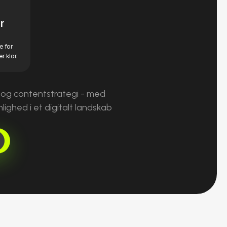
 
 for 
r klar.
 og contentstrategi - med 
ghed i et digitalt landskab 