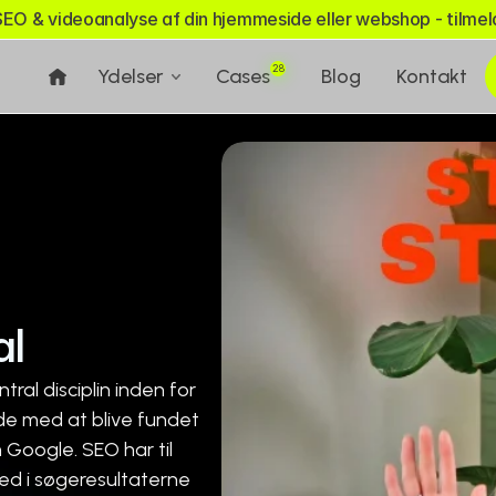
SEO & videoanalyse af din hjemmeside eller webshop - tilmeld
28
Ydelser
Cases
Blog
Kontakt
al
al disciplin inden for 
de med at blive fundet 
Google. SEO har til 
ed i søgeresultaterne