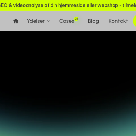
SEO & videoanalyse af din hjemmeside eller webshop - tilmeld
28
Ydelser
Cases
Blog
Kontakt
rma i Fredericia - ny hj
løsning med nyt logo og hjemmeside, der løfter pr
byggefirmaet professionelt.
Lokation:
Fredericia, Danmark