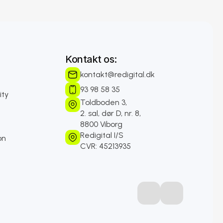
Kontakt os:
kontakt@redigital.dk
93 98 58 35 
ity
Toldboden 3, 
2. sal, dør D, nr. 8, 
8800 Viborg
Redigital I/S
on
CVR: 45213935