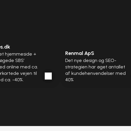
s.dk
Renmal ApS
get hjemmeside + 
 øgede SBS’ 
Det nye design og SEO-
ed online med ca. 
strategien har øget antallet 
kortede vejen til 
af kundehenvendelser med 
d ca. -40%.
40%