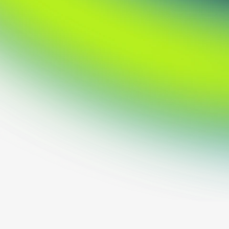
Hvad var problemet?
Løsning på problemet / arbejdsomfang
Ydelser:
#Branding
#Webdesign