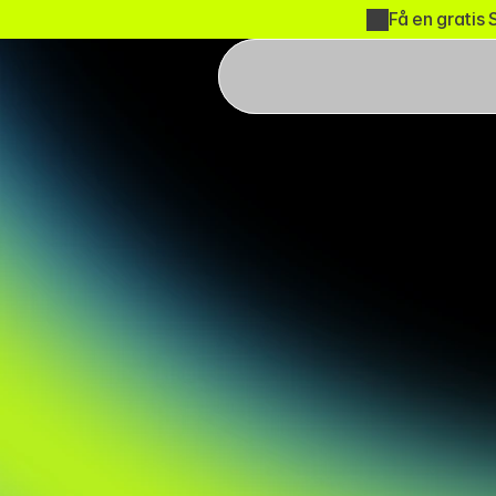
Få en gratis 
Byggefi
Vi leverede en samlet 
Branche:
Byggebranchen
Kundeoversigt