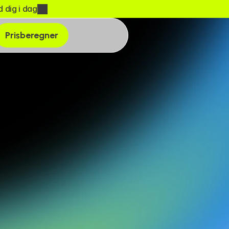
 dig i dag
Prisberegner
emmeside
ofilen og præsenterer 
Dato:
Juni 2024