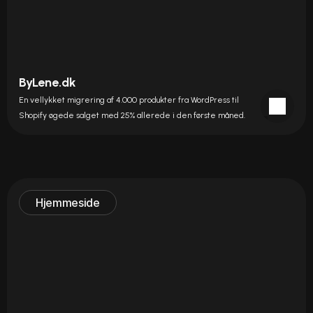
ByLene.dk
En vellykket migrering af 4.000 produkter fra WordPress til 
Shopify øgede salget med 25% allerede i den første måned.
Hjemmeside