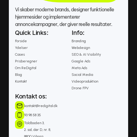
Vi skaber moderne brands, designer funktionelle 
hjemmesider og implementerer 
annoncekampagner, der giver reelle resultater.
Quick Links:
Info:
Forside
Branding
Ydelser
Webdesign
Cases
SEO & AI Visibility
Prisberegner
Google Ads
Om ReDigital
Meta Ads
Blog
Social Media
Kontakt
Videoproduktion
Drone FPV
Kontakt os:
kontakt@redigital.dk
93 98 58 35 
Toldboden 3, 
2. sal, dør D, nr. 8, 
8800 Viborg