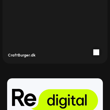
CraftBurger.dk