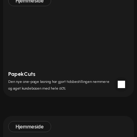
Hjemmeside
PapekCuts
Den nye one-page løsning har gjort tidsbestillingen nemmere 
og øget kundebasen med hele 60%
Hjemmeside