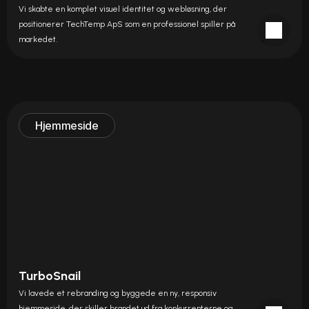
Vi skabte en komplet visuel identitet og webløsning, der 
positionerer TechTemp ApS som en professionel spiller på 
markedet.
Hjemmeside
TurboSnail
Vi lavede et rebranding og byggede en ny, responsiv 
hjemmeside, der skiller brandet ud fra konkurrenterne og 