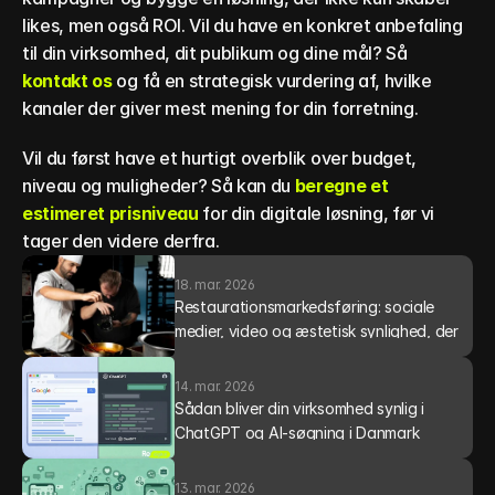
likes, men også ROI. Vil du have en konkret anbefaling 
til din virksomhed, dit publikum og dine mål? Så 
kontakt os
 og få en strategisk vurdering af, hvilke 
kanaler der giver mest mening for din forretning.
Vil du først have et hurtigt overblik over budget, 
niveau og muligheder? Så kan du 
beregne et 
estimeret prisniveau
 for din digitale løsning, før vi 
tager den videre derfra.
18. mar. 2026
Restaurationsmarkedsføring: sociale 
medier, video og æstetisk synlighed, der 
får flere gæster ind
14. mar. 2026
Sådan bliver din virksomhed synlig i 
ChatGPT og AI-søgning i Danmark
13. mar. 2026