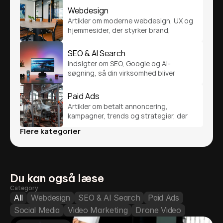
Webdesign
Artikler om moderne webdesign, UX og 
hjemmesider, der styrker brand, 
brugeroplevelse og konverteringer.
SEO & AI Search
Indsigter om SEO, Google og AI-
søgning, så din virksomhed bliver 
fundet af de rigtige kunder.
Paid Ads
Artikler om betalt annoncering, 
kampagner, trends og strategier, der 
styrker synlighed og performance.
Flere kategorier
Du kan også læse
Category
All
Webdesign
SEO & AI Search
Paid Ads
Social Media
Video Marketing
Drone Video