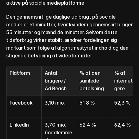
aktive på sociale medieplatforme.
Den gennemsnitlige daglige tid brugt på sociale 
medier er 51 minutter, hvor kvinder i gennemsnit bruger 
55 minutter og mænd 46 minutter. Selvom dette 
tidsforbrug virker stabilt, ændrer fordelingen sig 
markant som følge af algoritmestyret indhold og den 
stigende betydning af videoformater.
Platform
Antal 
% af den 
% af 
brugere / 
samlede 
internetbr
Ad Reach
befolkning
gere
Facebook
3,10 mio.
51,8 %
52,3 %
LinkedIn
3,70 mio. 
62,4 %
62,4 %
(medlemme